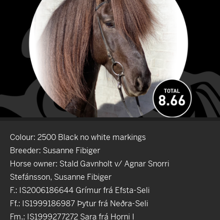
Colour: 2500 Black no white markings
Breeder: Susanne Fibiger
Horse owner: Stald Gavnholt v/ Agnar Snorri
Stefánsson, Susanne Fibiger
F.: IS2006186644 Grímur frá Efsta-Seli
Ff.: IS1999186987 Þytur frá Neðra-Seli
Fm.: IS1999277272 Sara frá Horni I