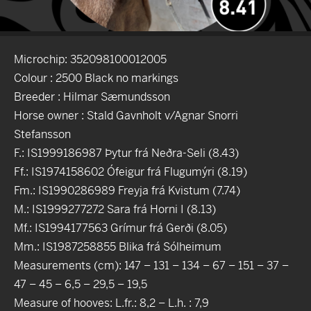
Microchip: 352098100012005
Colour : 2500 Black no markings
Breeder : Hilmar Sæmundsson
Horse owner : Stald Gavnholt v/Agnar Snorri
Stefansson
F.: IS1999186987 Þytur frá Neðra-Seli (8.43)
Ff.: IS1974158602 Ófeigur frá Flugumýri (8.19)
Fm.: IS1990286989 Freyja frá Kvistum (7.74)
M.: IS1999277272 Sara frá Horni I (8.13)
Mf.: IS1994177563 Grímur frá Gerði (8.05)
Mm.: IS1987258855 Blika frá Sólheimum
Measurements (cm): 147 – 131 – 134 – 67 – 151 – 37 –
47 – 45 – 6,5 – 29,5 – 19,5
Measure of hooves: L.fr.: 8,2 – L.h. : 7,9