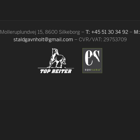
Molleruplundvej 15, 8600 Silkeborg –
T:
+45 51 30 34 92
–
M:
staldgavnholt@gmail.com
– CVR/VAT: 29753709