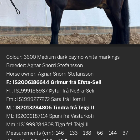
Colour: 3600 Medium dark bay no white markings
Breeder: Agnar Snorri Stefansson
Horse owner: Agnar Snorri Stefansson
F.: IS2006186644 Grímur frá Efsta-Seli
Ff.: IS1999186987 Þytur frá Neðra-Seli
Fm.: IS1999277272 Sara frá Horni I
M.: IS2013284806 Tindra frá Teigi II
Mf.: IS2006187114 Spuni frá Vesturkoti
Mm.: IS1999284808 Tign frá Teigi II
Measurements (cm): 146 – 133 – 138 – 66 – 144 – 37 –